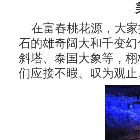
在富春桃花源，大家
石的雄奇阔大和千变幻
斜塔、泰国大象等，栩
们应接不暇、叹为观止